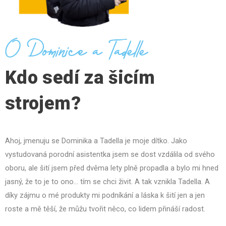
O Dominice a Tadelle
Kdo sedí za šicím
strojem?
Ahoj, jmenuju se Dominika a Tadella je moje dítko. Jako
vystudovaná porodní asistentka jsem se dost vzdálila od svého
oboru, ale šití jsem před dvěma lety plně propadla a bylo mi hned
jasný, že to je to ono… tím se chci živit. A tak vznikla Tadella. A
díky zájmu o mé produkty mi podníkání a láska k šití jen a jen
roste a mě těší, že můžu tvořit něco, co lidem přináší radost.