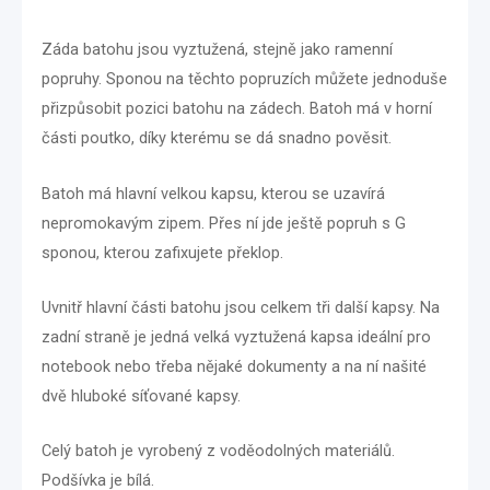
Záda batohu jsou vyztužená, stejně jako ramenní
popruhy. Sponou na těchto popruzích můžete jednoduše
přizpůsobit pozici batohu na zádech. Batoh má v horní
části poutko, díky kterému se dá snadno pověsit.
Batoh má hlavní velkou kapsu, kterou se uzavírá
nepromokavým zipem. Přes ní jde ještě popruh s G
sponou, kterou zafixujete překlop.
Uvnitř hlavní části batohu jsou celkem tři další kapsy. Na
zadní straně je jedná velká vyztužená kapsa ideální pro
notebook nebo třeba nějaké dokumenty a na ní našité
dvě hluboké síťované kapsy.
Celý batoh je vyrobený z voděodolných materiálů.
Podšívka je bílá.