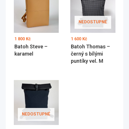
NEDOSTUPNÉ
1 800
Kč
1 600
Kč
Batoh Steve –
Batoh Thomas –
karamel
černý s bílými
puntíky vel. M
NEDOSTUPNÉ