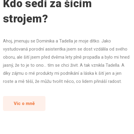
Kdo sedí za šicím
strojem?
Ahoj, jmenuju se Dominika a Tadella je moje dítko. Jako
vystudovaná porodní asistentka jsem se dost vzdálila od svého
oboru, ale šití jsem před dvěma lety plně propadla a bylo mi hned
jasný, že to je to ono… tím se chci živit. A tak vznikla Tadella. A
díky zájmu o mé produkty mi podníkání a láska k šití jen a jen
roste a mě těší, že můžu tvořit něco, co lidem přináší radost.
Víc o mně