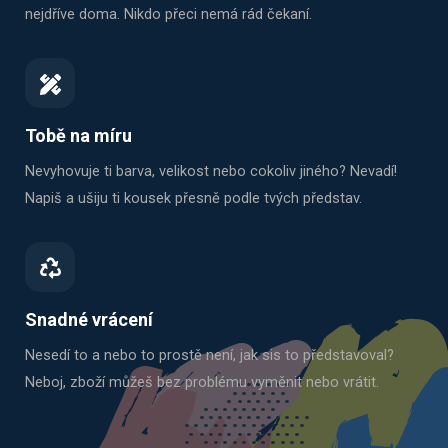
nejdříve doma. Nikdo přeci nemá rád čekaní.
Tobě na míru
Nevyhovuje ti barva, velikost nebo cokoliv jiného? Nevadí!
Napiš a ušiju ti kousek přesně podle tvých představ.
Snadné vrácení
Nesedí to a nebo to prostě není, jak sis to představoval?
Neboj, zboží můžeš bez problému vyměnit nebo vrátit.