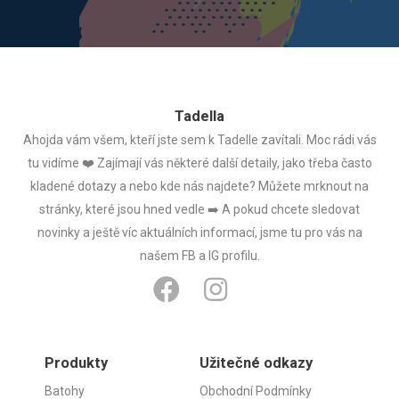
Tadella
Ahojda vám všem, kteří jste sem k Tadelle zavítali. Moc rádi vás
tu vidíme ❤️ Zajímají vás některé další detaily, jako třeba často
kladené dotazy a nebo kde nás najdete? Můžete mrknout na
stránky, které jsou hned vedle ➡️ A pokud chcete sledovat
novinky a ještě víc aktuálních informací, jsme tu pro vás na
našem FB a IG profilu.
F
I
a
n
c
s
e
t
Produkty
Užitečné odkazy
b
a
Batohy
Obchodní Podmínky
o
g